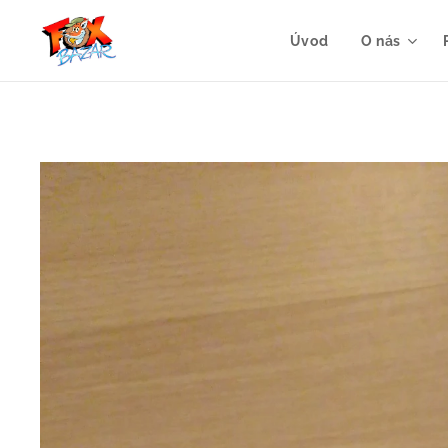
Úvod
O nás