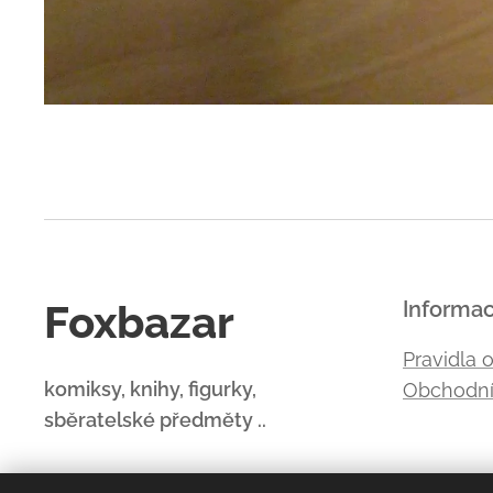
Foxbazar
Informa
Pravidla 
komiksy, knihy, figurky,
Obchodní
sběratelské předměty ..