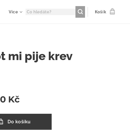
Více
Košík
t mi pije krev
00
Kč
Do košíku