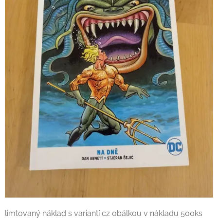
limtovaný náklad s variantí cz obálkou v nákladu 500ks