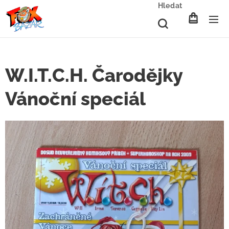
Hledat
W.I.T.C.H. Čarodějky
Vánoční speciál