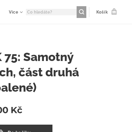
Více
Košík
 75: Samotný
ch, část druhá
balené)
00
Kč