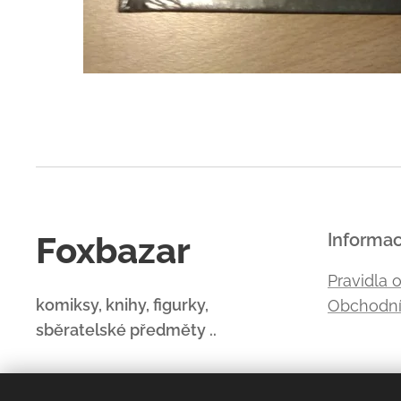
Foxbazar
Informa
Pravidla 
komiksy, knihy, figurky,
Obchodní
sběratelské předměty ..