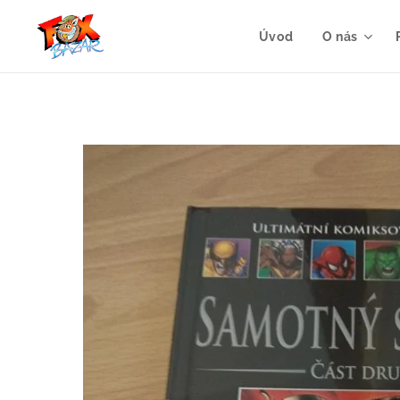
Úvod
O nás