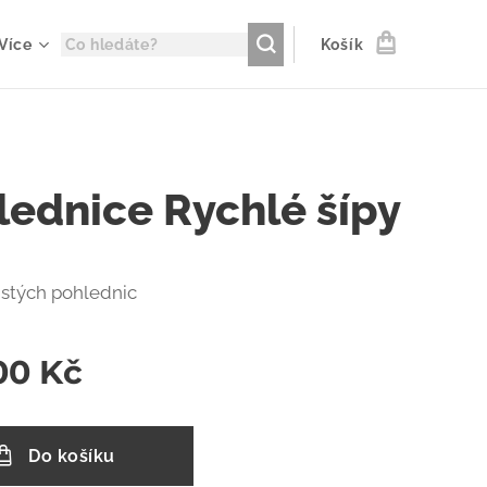
Více
Košík
lednice Rychlé šípy
čistých pohlednic
00
Kč
Do košíku