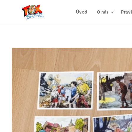
Úvod
O nás
Prav