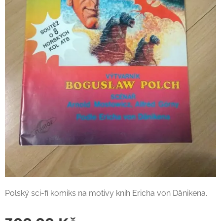
Polský sci-fi komiks na motivy knih Ericha von Dänikena.