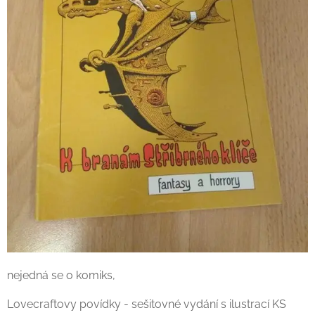
nejedná se o komiks,
Lovecraftovy povídky - sešitovné vydání s ilustrací KS