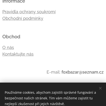
Informace
Pravidla ochrany soukromí
Obchodní podmínky
Obchod
O nás
Kontaktujte nás
E-mail:
foxbazar@seznam.cz
Používáme cookies, abychom zajistili správné fungování a
bezpečnost našich stránek. Tím vám můžeme zajistit tu
Cookies
nejlepší zkušenost při jejich návštěvě.