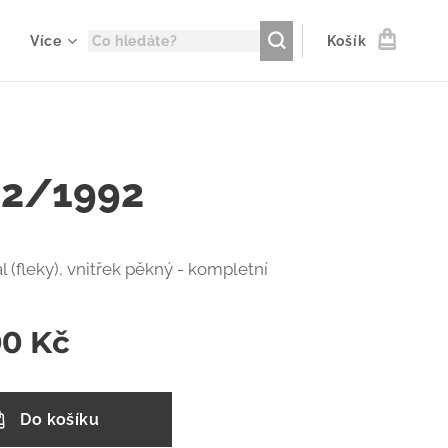
Více
Košík
 2/1992
l (fleky), vnitřek pěkný - kompletní
00
Kč
Do košíku