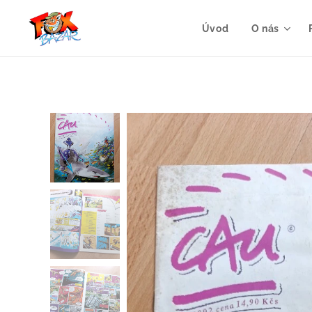
Úvod
O nás