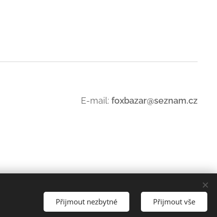
E-mail:
foxbazar@seznam.cz
Přijmout nezbytné
Přijmout vše