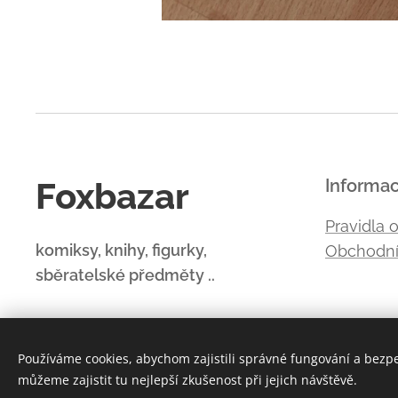
Foxbazar
Informa
Pravidla 
komiksy, knihy, figurky,
Obchodní
sběratelské předměty ..
Používáme cookies, abychom zajistili správné fungování a bezp
můžeme zajistit tu nejlepší zkušenost při jejich návštěvě.