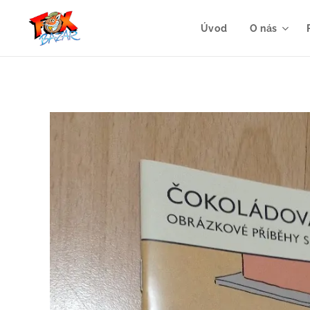
Úvod
O nás