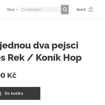
Více
Košík
 jednou dva pejsci
s Rek / Koník Hop
00
Kč
Do košíku